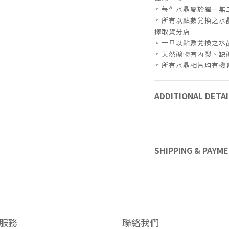
▫️每件水晶屬於獨一
▫️所有以點數兌換之
擇取貨分店
▫️一旦以點數兌換之
▫️天然礦物有內裂、缺
▫️所有水晶相片均有
ADDITIONAL DETAI
SHIPPING & PAYM
服務
聯絡我們