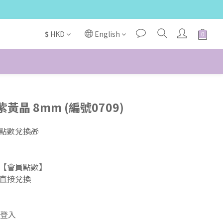
$
HKD
English
晶 8mm (編號0709)
數兌換🎁  
【會員點數】 
直接兌換  
登入 