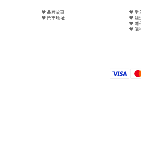
♥ 品牌故事
♥ 常
♥
門市地址
♥
運
♥
隱
♥
購