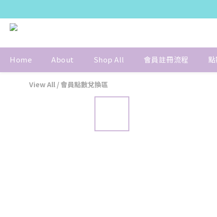
Home
About
Shop All
會員註冊流程
點
View All
/
會員點數兌換區