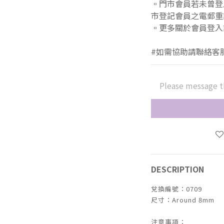
▫️門市會員若未曾
市登記會員之電郵重
▫️更多關於會員登
#如需協助請聯絡客
Please message t
DESCRIPTION
兌換編號：0709
尺寸：Around 8mm
注意事項：