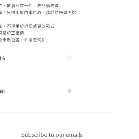
無二，數量只有一件，先兌換先得
水晶，只適用於門市自取，請於結帳頁面選
水晶，不適用於退換或更改款式
礦屬於正常情
機會出現色差，介意者勿拍
LS
ENT
Subscribe to our emails