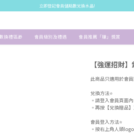
立即登記會員儲點數兌換水晶!
數換禮區🎁
會員級別及禮遇
會員推薦「賺」獎賞
【強運招財】紫黃
此商品只適用於會員點
兌換方法⭐️
▫️請登入會員頁面內
▫️再按【兌換贈品】
會員登入方法⭐️
▫️按右上角人頭logo