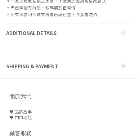
▫️一旦以點數兌換之水晶，不適用於退換或更改款式
▫️天然礦物有內裂、缺礦屬於正常情
▫️所有水晶相片均有機會出現色差，介意者勿拍
ADDITIONAL DETAILS
SHIPPING & PAYMENT
關於我們
♥ 品牌故事
♥
門市地址
顧客服務