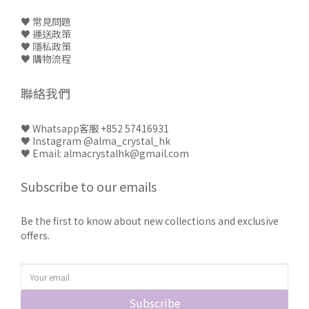
♥ 常見問題
♥
運送政策
♥
隱私政策
♥
購物流程
聯絡我們
♥
Whatsapp客服 +852 57416931
♥
Instagram @alma_crystal_hk
♥ Email: almacrystalhk@gmail.com
Subscribe to our emails
Be the first to know about new collections and exclusive
offers.
Subscribe