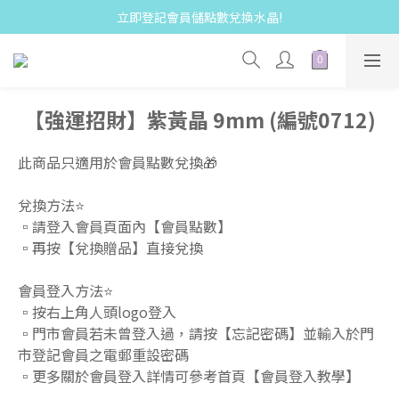
立即登記會員儲點數兌換水晶!
【強運招財】紫黃晶 9mm (編號0712)
此商品只適用於會員點數兌換🎁  
兌換方法⭐️
▫️請登入會員頁面內【會員點數】 
▫️再按【兌換贈品】直接兌換  
會員登入方法⭐️
▫️按右上角人頭logo登入 
▫️門市會員若未曾登入過，請按【忘記密碼】並輸入於門
市登記會員之電郵重設密碼 
▫️更多關於會員登入詳情可參考首頁【會員登入教學】