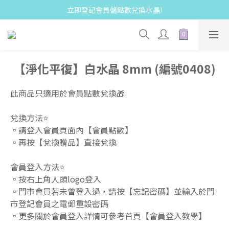
立即登記會員儲點數兌換水晶!
【淨化平復】白水晶 8mm (編號0408)
此商品只適用於會員點數兌換🎁  
兌換方法⭐️
▫️請登入會員頁面內【會員點數】 
▫️再按【兌換贈品】直接兌換  
會員登入方法⭐️
▫️按右上角人頭logo登入 
▫️門市會員若未曾登入過，請按【忘記密碼】並輸入於門
市登記會員之電郵重設密碼 
▫️更多關於會員登入詳情可參考首頁【會員登入教學】