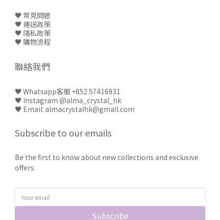
♥ 常見問題
♥
運送政策
♥
隱私政策
♥
購物流程
聯絡我們
♥
Whatsapp客服 +852 57416931
♥
Instagram @alma_crystal_hk
♥ Email: almacrystalhk@gmail.com
Subscribe to our emails
Be the first to know about new collections and exclusive
offers.
Subscribe