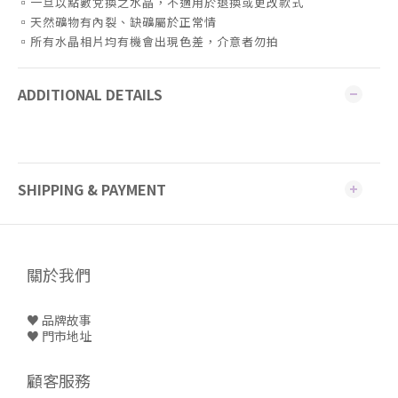
▫️一旦以點數兌換之水晶，不適用於退換或更改款式
▫️天然礦物有內裂、缺礦屬於正常情
▫️所有水晶相片均有機會出現色差，介意者勿拍
ADDITIONAL DETAILS
SHIPPING & PAYMENT
關於我們
♥ 品牌故事
♥
門市地址
顧客服務