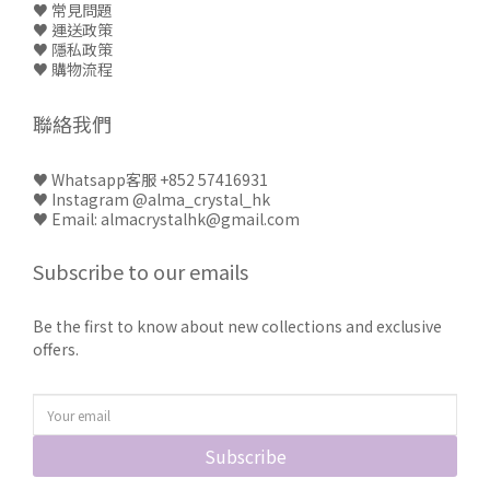
♥ 常見問題
♥
運送政策
♥
隱私政策
♥
購物流程
聯絡我們
♥
Whatsapp客服 +852 57416931
♥
Instagram @alma_crystal_hk
♥ Email: almacrystalhk@gmail.com
Subscribe to our emails
Be the first to know about new collections and exclusive
offers.
Subscribe