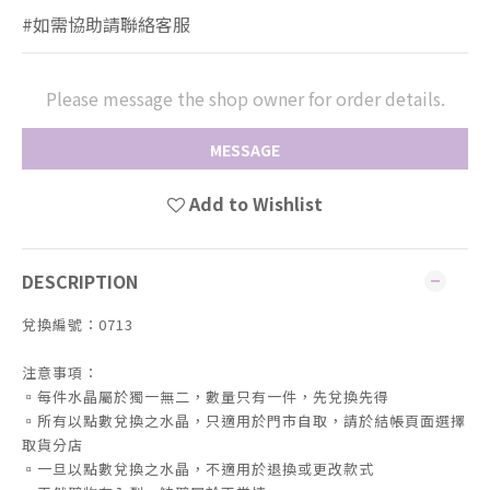
#如需協助請聯絡客服
Please message the shop owner for order details.
MESSAGE
Add to Wishlist
DESCRIPTION
兌換編號：0713
注意事項：
▫️每件水晶屬於獨一無二，數量只有一件，先兌換先得
▫️所有以點數兌換之水晶，只適用於門市自取，請於結帳頁面選擇
取貨分店
▫️一旦以點數兌換之水晶，不適用於退換或更改款式