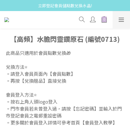
立即登記會員儲點數兌換水晶!
【高頻】水膽閃靈鑽原石 (編號0713)
此商品只適用於會員點數兌換🎁  
兌換方法⭐️
▫️請登入會員頁面內【會員點數】 
▫️再按【兌換贈品】直接兌換  
會員登入方法⭐️
▫️按右上角人頭logo登入 
▫️門市會員若未曾登入過，請按【忘記密碼】並輸入於門
市登記會員之電郵重設密碼 
▫️更多關於會員登入詳情可參考首頁【會員登入教學】