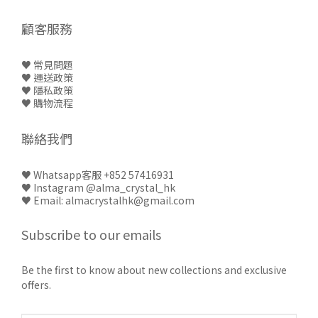
顧客服務
♥ 常見問題
♥
運送政策
♥
隱私政策
♥
購物流程
聯絡我們
♥
Whatsapp客服 +852 57416931
♥
Instagram @alma_crystal_hk
♥ Email: almacrystalhk@gmail.com
Subscribe to our emails
Be the first to know about new collections and exclusive
offers.