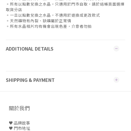
▫️所有以點數兌換之水晶，只適用於門市自取，請於結帳頁面選擇
取貨分店
▫️一旦以點數兌換之水晶，不適用於退換或更改款式
▫️天然礦物有內裂、缺礦屬於正常情
▫️所有水晶相片均有機會出現色差，介意者勿拍
ADDITIONAL DETAILS
SHIPPING & PAYMENT
關於我們
♥ 品牌故事
♥
門市地址