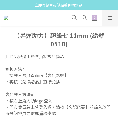
立即登記會員儲點數兌換水晶!
【昇運助力】超級七 11mm (編號
0510)
此商品只適用於會員點數兌換🎁  
兌換方法⭐️
▫️請登入會員頁面內【會員點數】 
▫️再按【兌換贈品】直接兌換  
會員登入方法⭐️
▫️按右上角人頭logo登入 
▫️門市會員若未曾登入過，請按【忘記密碼】並輸入於門
市登記會員之電郵重設密碼 