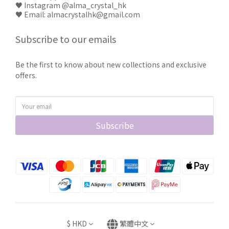
♥
Instagram @alma_crystal_hk
♥ Email: almacrystalhk@gmail.com
Subscribe to our emails
Be the first to know about new collections and exclusive
offers.
Subscribe
$
HKD
繁體中文