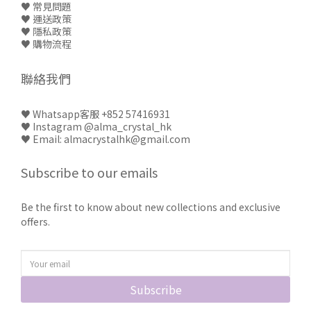
♥ 常見問題
♥
運送政策
♥
隱私政策
♥
購物流程
聯絡我們
♥
Whatsapp客服 +852 57416931
♥
Instagram @alma_crystal_hk
♥ Email: almacrystalhk@gmail.com
Subscribe to our emails
Be the first to know about new collections and exclusive
offers.
Subscribe