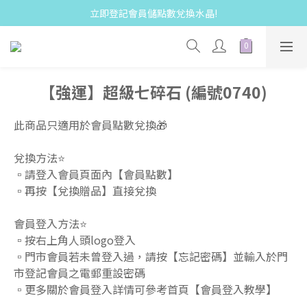
立即登記會員儲點數兌換水晶!
【強運】超級七碎石 (編號0740)
此商品只適用於會員點數兌換🎁  
兌換方法⭐️
▫️請登入會員頁面內【會員點數】 
▫️再按【兌換贈品】直接兌換  
會員登入方法⭐️
▫️按右上角人頭logo登入 
▫️門市會員若未曾登入過，請按【忘記密碼】並輸入於門
市登記會員之電郵重設密碼 
▫️更多關於會員登入詳情可參考首頁【會員登入教學】