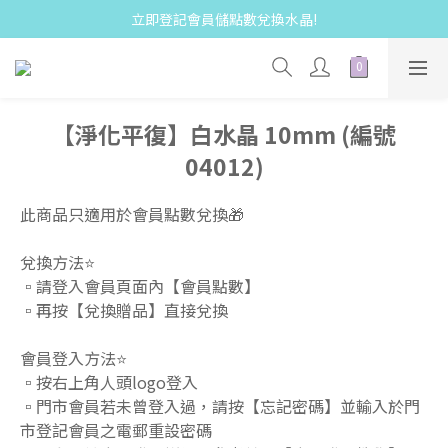
立即登記會員儲點數兌換水晶!
【淨化平復】白水晶 10mm (編號
04012)
此商品只適用於會員點數兌換🎁  
兌換方法⭐️
▫️請登入會員頁面內【會員點數】 
▫️再按【兌換贈品】直接兌換  
會員登入方法⭐️
▫️按右上角人頭logo登入 
▫️門市會員若未曾登入過，請按【忘記密碼】並輸入於門
市登記會員之電郵重設密碼 