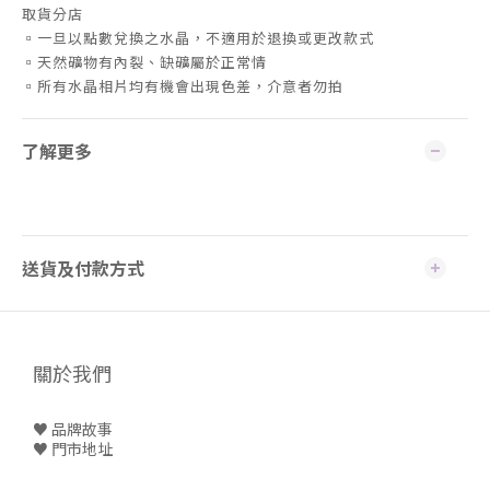
取貨分店
▫️一旦以點數兌換之水晶，不適用於退換或更改款式
▫️天然礦物有內裂、缺礦屬於正常情
▫️所有水晶相片均有機會出現色差，介意者勿拍
了解更多
送貨及付款方式
關於我們
♥ 品牌故事
♥
門市地址