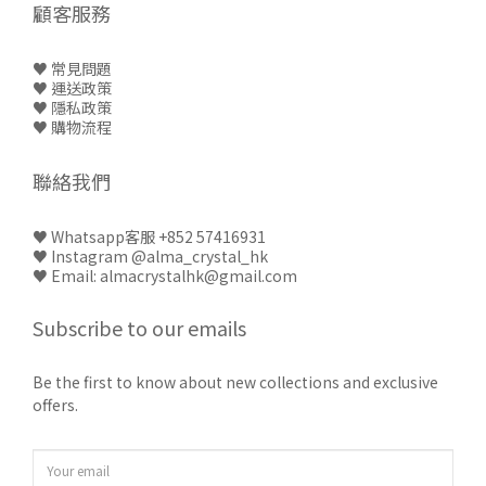
顧客服務
♥ 常見問題
♥
運送政策
♥
隱私政策
♥
購物流程
聯絡我們
♥
Whatsapp客服 +852 57416931
♥
Instagram @alma_crystal_hk
♥ Email: almacrystalhk@gmail.com
Subscribe to our emails
Be the first to know about new collections and exclusive
offers.