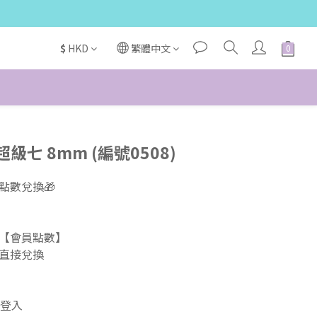
$
HKD
繁體中文
七 8mm (編號0508)
數兌換🎁  
【會員點數】 
直接兌換  
登入 