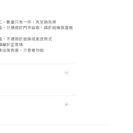
無二，數量只有一件，先兌換先得
水晶，只適用於門市自取，請於結帳頁面選
水晶，不適用於退換或更改款式
礦屬於正常情
機會出現色差，介意者勿拍