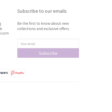
Subscribe to our emails
Be the first to know about new
1
hk
collections and exclusive offers.
l.com
Subscribe