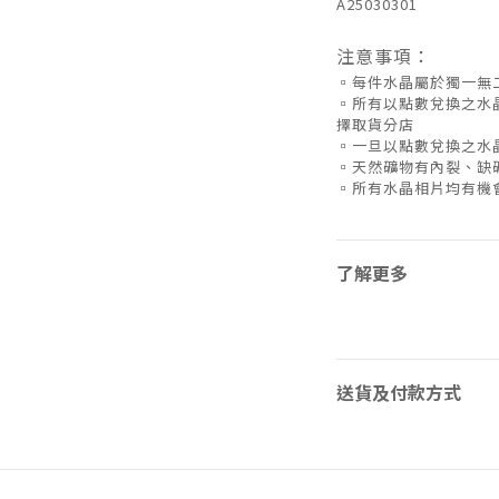
A25030301
注意事項：
▫️每件水晶屬於獨一
▫️所有以點數兌換之
擇取貨分店
▫️一旦以點數兌換之
▫️天然礦物有內裂、缺
▫️所有水晶相片均有
了解更多
送貨及付款方式