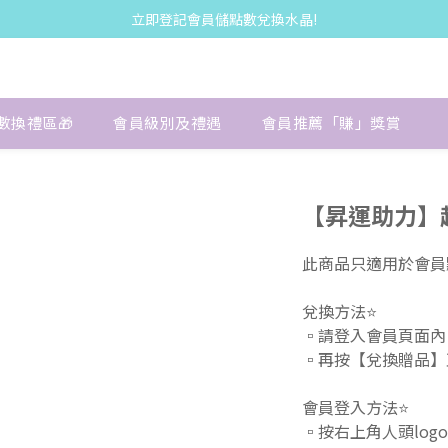
立即登記會員儲點數兌換水晶!
數換禮區🎁
會員級別及禮遇
會員推薦「賺」獎賞
【昇運助力】超級
此商品只適用於會員點
兌換方法⭐️
▫️請登入會員頁面內
▫️再按【兌換贈品】
會員登入方法⭐️
▫️按右上角人頭logo