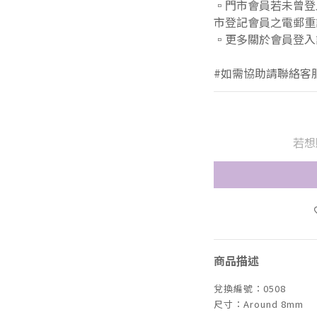
▫️門市會員若未曾
市登記會員之電郵重
▫️更多關於會員登
#如需協助請聯絡客
若想
商品描述
兌換編號：0508
尺寸：Around
8mm